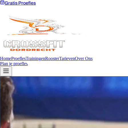
Gratis Proefles
Home
Proefles
Trainingen
Rooster
Tarieven
Over Ons
Plan je proefles