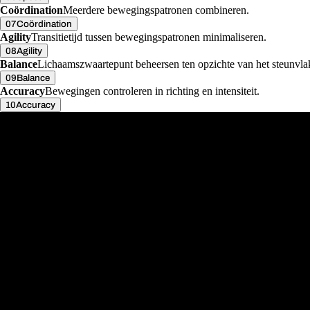
Coördination
Meerdere bewegingspatronen combineren.
07
Coördination
Agility
Transitietijd tussen bewegingspatronen minimaliseren.
08
Agility
Balance
Lichaamszwaartepunt beheersen ten opzichte van het steunvla
09
Balance
Accuracy
Bewegingen controleren in richting en intensiteit.
10
Accuracy