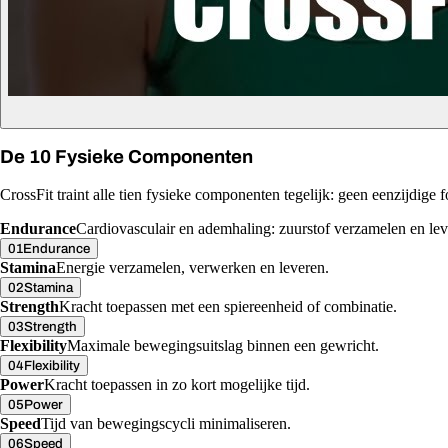
De 10 Fysieke Componenten
CrossFit traint alle tien fysieke componenten tegelijk: geen eenzijdige fo
Endurance
Cardiovasculair en ademhaling: zuurstof verzamelen en lev
01
Endurance
Stamina
Energie verzamelen, verwerken en leveren.
02
Stamina
Strength
Kracht toepassen met een spiereenheid of combinatie.
03
Strength
Flexibility
Maximale bewegingsuitslag binnen een gewricht.
04
Flexibility
Power
Kracht toepassen in zo kort mogelijke tijd.
05
Power
Speed
Tijd van bewegingscycli minimaliseren.
06
Speed