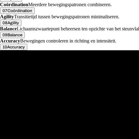
Coördination
Meerdere bewegingspatronen combineren.
07
Coördination
Agility
Transitietijd tussen bewegingspatronen minimaliseren.
08
Agility
Balance
Lichaamszwaartepunt beheersen ten opzichte van het steunvla
09
Balance
Accuracy
Bewegingen controleren in richting en intensiteit.
10
Accuracy