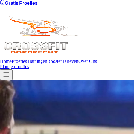
Gratis Proefles
Home
Proefles
Trainingen
Rooster
Tarieven
Over Ons
Plan je proefles