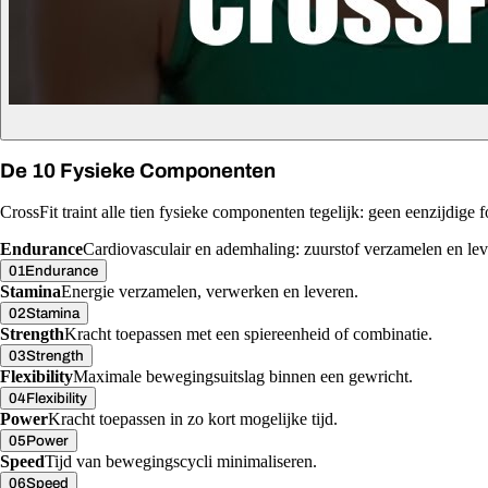
De 10 Fysieke Componenten
CrossFit traint alle tien fysieke componenten tegelijk: geen eenzijdige fo
Endurance
Cardiovasculair en ademhaling: zuurstof verzamelen en lev
01
Endurance
Stamina
Energie verzamelen, verwerken en leveren.
02
Stamina
Strength
Kracht toepassen met een spiereenheid of combinatie.
03
Strength
Flexibility
Maximale bewegingsuitslag binnen een gewricht.
04
Flexibility
Power
Kracht toepassen in zo kort mogelijke tijd.
05
Power
Speed
Tijd van bewegingscycli minimaliseren.
06
Speed