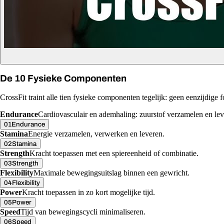
De 10 Fysieke Componenten
CrossFit traint alle tien fysieke componenten tegelijk: geen eenzijdige fo
Endurance
Cardiovasculair en ademhaling: zuurstof verzamelen en lev
01
Endurance
Stamina
Energie verzamelen, verwerken en leveren.
02
Stamina
Strength
Kracht toepassen met een spiereenheid of combinatie.
03
Strength
Flexibility
Maximale bewegingsuitslag binnen een gewricht.
04
Flexibility
Power
Kracht toepassen in zo kort mogelijke tijd.
05
Power
Speed
Tijd van bewegingscycli minimaliseren.
06
Speed