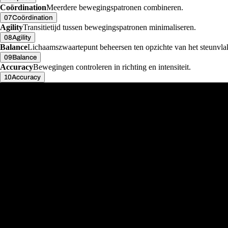
Coördination
Meerdere bewegingspatronen combineren.
07
Coördination
Agility
Transitietijd tussen bewegingspatronen minimaliseren.
08
Agility
Balance
Lichaamszwaartepunt beheersen ten opzichte van het steunvla
09
Balance
Accuracy
Bewegingen controleren in richting en intensiteit.
10
Accuracy